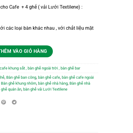
cho Cafe + 4 ghế ( vải Lưới Textilene) :
ới các loại bàn khác nhau , với chất liệu mặt
ôm tay kép NTK 03 số lượng
THÊM VÀO GIỎ HÀNG
cafe khung sắt , bàn ghế ngoài trời , bàn ghế bar
ghế
,
Bàn ghế ban công
,
bàn ghế cafe
,
bàn ghế cafe ngoài
,
Bàn ghế khung nhôm
,
bàn ghế nhà hàng
,
Bàn ghế nhà
 ghế quán ăn
,
bàn ghế vải Lưới Textilene