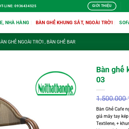
GIỚI THIỆU
OT-LINE: 0936434525
E, NHÀ HÀNG
BÀN GHẾ KHUNG SẮT, NGOÀI TRỜI
SOF
ÀN GHẾ NGOÀI TRỜI , BÀN GHẾ BAR
Bàn ghế 
03
1.500.000
Bàn Ghế Cafe ng
giả mây tay ké
Textilene, + kh