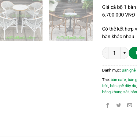
Giá cả bộ 1 bàn 
6.700.000 VNĐ
Có thể kết hợp v
bàn khác nhau
Bàn ghế khung nh
Danh mục:
Bàn ghế 
Thẻ:
bàn cafe
,
bàn 
trời
,
bàn ghế dây dù
hàng khung săt
,
bàn