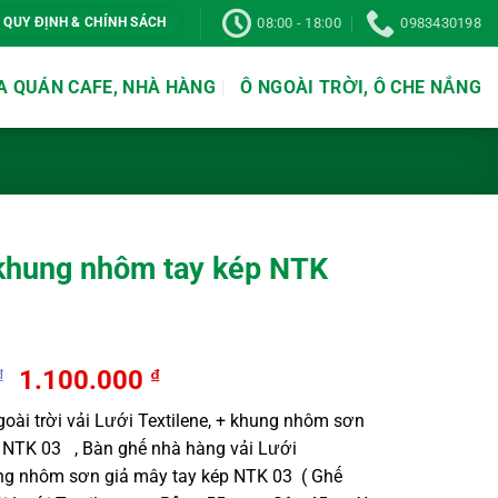
08:00 - 18:00
0983430198
QUY ĐỊNH & CHÍNH SÁCH
A QUÁN CAFE, NHÀ HÀNG
Ô NGOÀI TRỜI, Ô CHE NẮNG
khung nhôm tay kép NTK
Original
Current
₫
1.100.000
₫
price
price
oài trời vải Lưới Textilene, + khung nhôm sơn
was:
is:
p NTK 03 , Bàn ghế nhà hàng vải Lưới
1.500.000 ₫.
1.100.000 ₫.
ung nhôm sơn giả mây tay kép NTK 03 ( Ghế