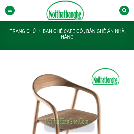
Chuyển
đến
nội
dung
TRANG CHỦ
/
BÀN GHẾ CAFE GỖ , BÀN GHẾ ĂN NHÀ
HÀNG