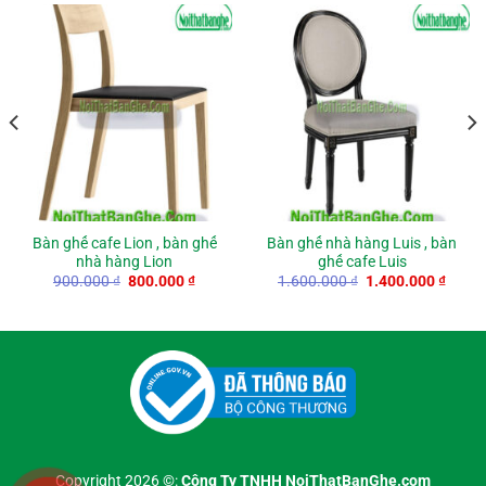
Bàn ghế cafe Lion , bàn ghế
Bàn ghế nhà hàng Luis , bàn
nhà hàng Lion
ghế cafe Luis
nt
Original
Current
Original
Curre
900.000
₫
800.000
₫
1.600.000
₫
1.400.000
₫
price
price
price
price
0 ₫.
was:
is:
was:
is:
900.000 ₫.
800.000 ₫.
1.600.000 ₫.
1.400
Copyright 2026 ©:
Công Ty TNHH NoiThatBanGhe.com