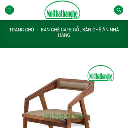
Chuyển
đến
nội
dung
TRANG CHỦ
/
BÀN GHẾ CAFE GỖ , BÀN GHẾ ĂN NHÀ
HÀNG