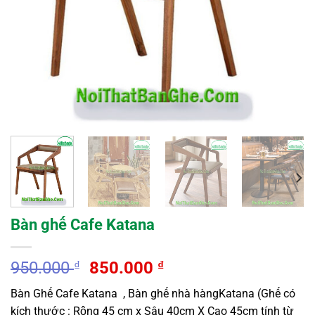
Bàn ghế Cafe Katana
Original
Current
950.000
₫
850.000
₫
price
price
Bàn Ghế Cafe Katana , Bàn ghế nhà hàngKatana (Ghế có
was:
is:
kích thước : Rộng 45 cm x Sâu 40cm X Cao 45cm tính từ