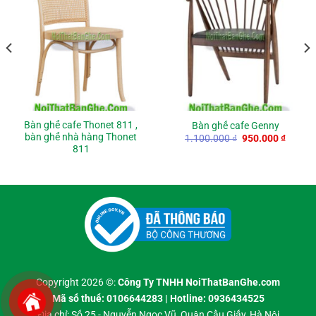
Bàn ghế cafe Thonet 811 ,
Bàn ghế cafe Genny
bàn ghế nhà hàng Thonet
Original
Curren
1.100.000
₫
950.000
₫
price
price
811
nt
was:
is:
1.100.000 ₫.
950.00
0 ₫.
Copyright 2026 ©:
Công Ty TNHH NoiThatBanGhe.com
Mã số thuế: 0106644283 | Hotline: 0936434525
Địa chỉ: Số 25 - Nguyễn Ngọc Vũ, Quận Cầu Giấy, Hà Nội